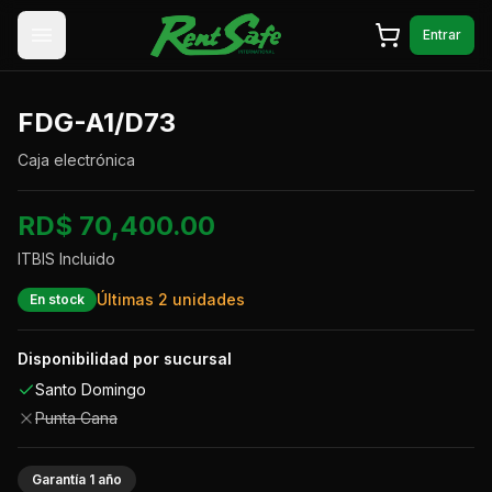
Saltar al contenido
Entrar
FDG-A1/D73
Caja electrónica
RD$ 70,400.00
ITBIS Incluido
Últimas
2
unidades
En stock
Disponibilidad por sucursal
Santo Domingo
Punta Cana
Garantía
1
año