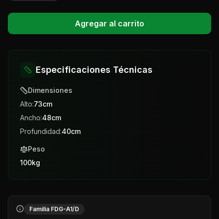
Agregar al carrito
Especificaciones Técnicas
Dimensiones
Alto:
73
cm
Ancho:
48
cm
Profundidad:
40
cm
Peso
100
kg
Familia FDG-A1/D