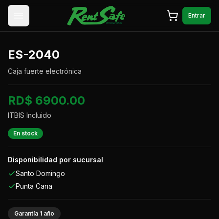
Saltar al contenido
Entrar
ES-2040
Caja fuerte electrónica
RD$ 6900.00
ITBIS Incluido
En stock
Disponibilidad por sucursal
Santo Domingo
Punta Cana
Garantía
1
año