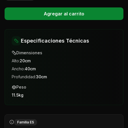
Agregar al carrito
Especificaciones Técnicas
Dimensiones
Alto:
20
cm
Ancho:
40
cm
Profundidad:
30
cm
Peso
11.5
kg
Familia ES