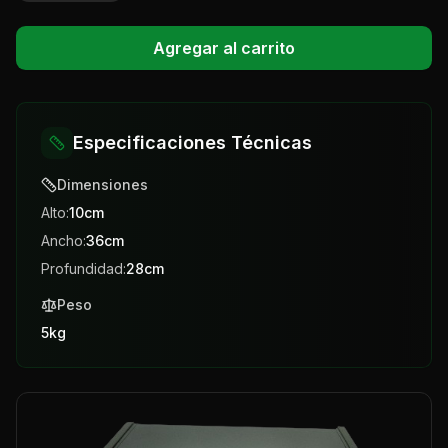
Agregar al carrito
Especificaciones Técnicas
Dimensiones
Alto:
10
cm
Ancho:
36
cm
Profundidad:
28
cm
Peso
5
kg