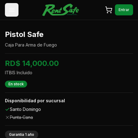
Saltar al contenido
Entrar
Pistol Safe
Caja Para Arma de Fuego
RD$ 14,000.00
ITBIS Incluido
En stock
Disponibilidad por sucursal
Santo Domingo
Punta Cana
Garantía
1
año