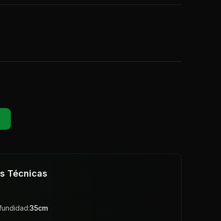
es Técnicas
fundidad:
35
cm