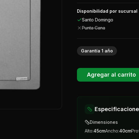
Disponibilidad por sucursal
Santo Domingo
Punta Cana
Garantía
1
año
Agregar al carrito
Especificacion
Dimensiones
Alto:
45
cm
Ancho:
40
cm
Pro