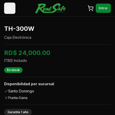
Saltar al contenido
Entrar
TH-300W
Caja Electrónica
RD$ 24,000.00
ITBIS Incluido
En stock
Disponibilidad por sucursal
Santo Domingo
Punta Cana
Garantía
1
año