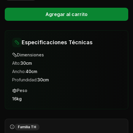
Agregar al carrito
Especificaciones Técnicas
Dimensiones
Alto:
30
cm
Ancho:
40
cm
Profundidad:
30
cm
Peso
16
kg
Familia TH