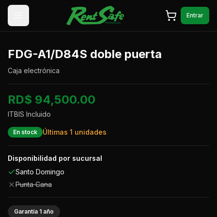
Saltar al contenido
Entrar
FDG-A1/D84S doble puerta
Caja electrónica
RD$ 94,500.00
ITBIS Incluido
Últimas
1
unidades
En stock
Disponibilidad por sucursal
Santo Domingo
Punta Cana
Garantía
1
año