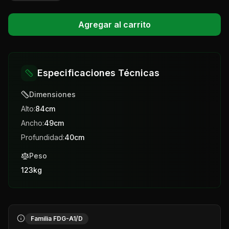
Agregar al carrito
Especificaciones Técnicas
Dimensiones
Alto:
84
cm
Ancho:
49
cm
Profundidad:
40
cm
Peso
123
kg
Familia FDG-A1/D