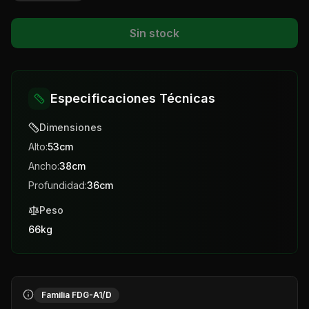
Sin stock
Especificaciones Técnicas
Dimensiones
Alto:
53
cm
Ancho:
38
cm
Profundidad:
36
cm
Peso
66
kg
Familia FDG-A1/D