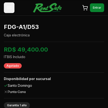
Saltar al contenido
Entrar
FDG-A1/D53
Caja electrónica
RD$ 49,400.00
ITBIS Incluido
Agotado
Disponibilidad por sucursal
Santo Domingo
Punta Cana
Garantía
1
año