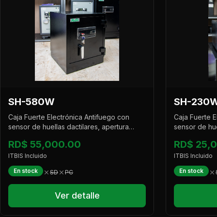
SH-580W
SH-230
Caja Fuerte Electrónica Antifuego con
Caja Fuerte E
sensor de huellas dactilares, apertura
sensor de hue
combinada y sistema de alarma integrado.
combinada y 
RD$ 55,000.00
RD$ 25,
ITBIS Incluido
ITBIS Incluido
En stock
En stock
SD
PC
Ver detalle