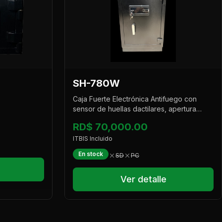
SH-780W
Caja Fuerte Electrónica Antifuego con
sensor de huellas dactilares, apertura
combinada y sistema de alarma integrado.
RD$ 70,000.00
ITBIS Incluido
En stock
SD
PC
Ver detalle