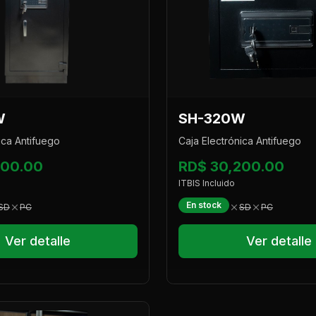
W
SH-320W
ica Antifuego
Caja Electrónica Antifuego
300.00
RD$ 30,200.00
ITBIS Incluido
En stock
SD
PC
SD
PC
Ver detalle
Ver detalle