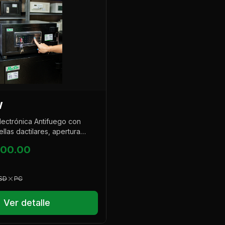
W
lectrónica Antifuego con
llas dactilares, apertura
sistema de alarma integrado.
000.00
SD
PC
Ver detalle