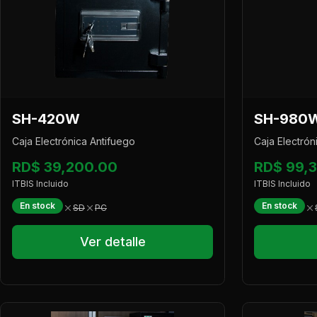
SH-420W
SH-980
Caja Electrónica Antifuego
Caja Electrón
RD$ 39,200.00
RD$ 99,
ITBIS Incluido
ITBIS Incluido
En stock
En stock
SD
PC
Ver detalle